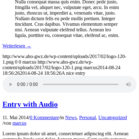
Nulla consequat massa quis enim. Donec pede justo,
fringilla vel, aliquet nec, vulputate eget, arcu. In enim
justo, rhoncus ut, imperdiet a, venenatis vitae, justo.
Nullam dictum felis eu pede mollis pretium. Integer
tincidunt. Cras dapibus. Vivamus elementum semper
nisi. Aenean vulputate eleifend tellus. Aenean leo
ligula, porttitor eu, consequat vitae, eleifend ac, enim.
Weiterlesen
→
http://www.aho-gwz.de/wp-content/uploads/2017/02/logo-120-
1.png
0
0
marcus
http://www.aho-gwz.de/wp-
content/uploads/2017/02/logo-120-1.png
marcus
2014-08-24
18:56:26
2014-08-24 18:56:26
A nice entry
Entry with Audio
11. Mai 2014
/
0 Kommentare
/
in
News
,
Personal
,
Uncategorized
/
von
marcus
Lorem ipsum dolor sit amet, consectetuer adipiscing elit. Aenean