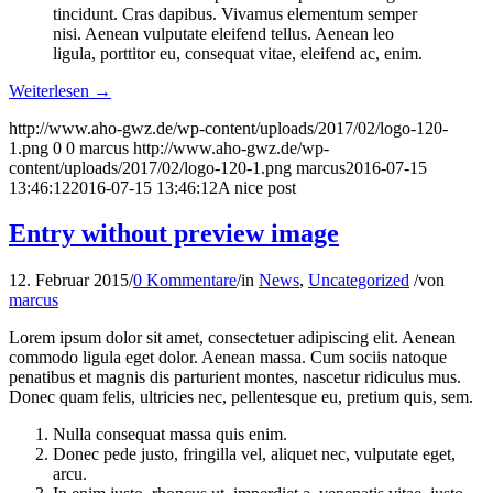
tincidunt. Cras dapibus. Vivamus elementum semper
nisi. Aenean vulputate eleifend tellus. Aenean leo
ligula, porttitor eu, consequat vitae, eleifend ac, enim.
Weiterlesen
→
http://www.aho-gwz.de/wp-content/uploads/2017/02/logo-120-
1.png
0
0
marcus
http://www.aho-gwz.de/wp-
content/uploads/2017/02/logo-120-1.png
marcus
2016-07-15
13:46:12
2016-07-15 13:46:12
A nice post
Entry without preview image
12. Februar 2015
/
0 Kommentare
/
in
News
,
Uncategorized
/
von
marcus
Lorem ipsum dolor sit amet, consectetuer adipiscing elit. Aenean
commodo ligula eget dolor. Aenean massa. Cum sociis natoque
penatibus et magnis dis parturient montes, nascetur ridiculus mus.
Donec quam felis, ultricies nec, pellentesque eu, pretium quis, sem.
Nulla consequat massa quis enim.
Donec pede justo, fringilla vel, aliquet nec, vulputate eget,
arcu.