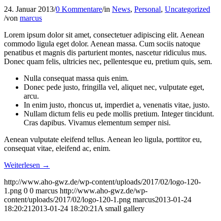
24. Januar 2013
/
0 Kommentare
/
in
News
,
Personal
,
Uncategorized
/
von
marcus
Lorem ipsum dolor sit amet, consectetuer adipiscing elit. Aenean
commodo ligula eget dolor. Aenean massa. Cum sociis natoque
penatibus et magnis dis parturient montes, nascetur ridiculus mus.
Donec quam felis, ultricies nec, pellentesque eu, pretium quis, sem.
Nulla consequat massa quis enim.
Donec pede justo, fringilla vel, aliquet nec, vulputate eget,
arcu.
In enim justo, rhoncus ut, imperdiet a, venenatis vitae, justo.
Nullam dictum felis eu pede mollis pretium. Integer tincidunt.
Cras dapibus. Vivamus elementum semper nisi.
Aenean vulputate eleifend tellus. Aenean leo ligula, porttitor eu,
consequat vitae, eleifend ac, enim.
Weiterlesen
→
http://www.aho-gwz.de/wp-content/uploads/2017/02/logo-120-
1.png
0
0
marcus
http://www.aho-gwz.de/wp-
content/uploads/2017/02/logo-120-1.png
marcus
2013-01-24
18:20:21
2013-01-24 18:20:21
A small gallery