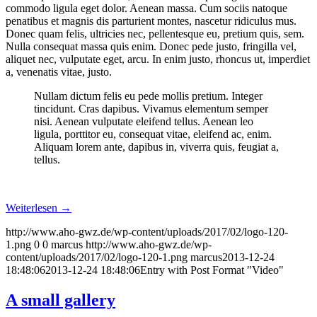
commodo ligula eget dolor. Aenean massa. Cum sociis natoque
penatibus et magnis dis parturient montes, nascetur ridiculus mus.
Donec quam felis, ultricies nec, pellentesque eu, pretium quis, sem.
Nulla consequat massa quis enim. Donec pede justo, fringilla vel,
aliquet nec, vulputate eget, arcu. In enim justo, rhoncus ut, imperdiet
a, venenatis vitae, justo.
Nullam dictum felis eu pede mollis pretium. Integer
tincidunt. Cras dapibus. Vivamus elementum semper
nisi. Aenean vulputate eleifend tellus. Aenean leo
ligula, porttitor eu, consequat vitae, eleifend ac, enim.
Aliquam lorem ante, dapibus in, viverra quis, feugiat a,
tellus.
Weiterlesen
→
http://www.aho-gwz.de/wp-content/uploads/2017/02/logo-120-
1.png
0
0
marcus
http://www.aho-gwz.de/wp-
content/uploads/2017/02/logo-120-1.png
marcus
2013-12-24
18:48:06
2013-12-24 18:48:06
Entry with Post Format "Video"
A small gallery