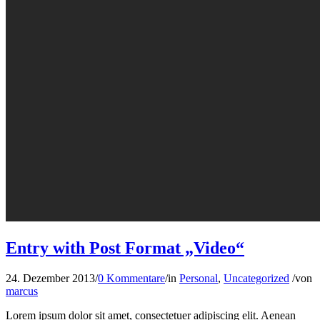
Entry with Post Format „Video“
24. Dezember 2013
/
0 Kommentare
/
in
Personal
,
Uncategorized
/
von
marcus
Lorem ipsum dolor sit amet, consectetuer adipiscing elit. Aenean