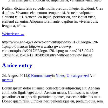
In enim justo, rhoncus ut, imperdiet a, venenatis vitae, justo.
Nullam dictum felis eu pede mollis pretium. Integer tincidunt. Cras
dapibus. Vivamus elementum semper nisi. Aenean vulputate
eleifend tellus. Aenean leo ligula, porttitor eu, consequat vitae,
eleifend ac, enim. Aliquam lorem ante, dapibus in, viverra quis,
feugiat a, tellus.
Weiterlesen
→
http://www.aho-gwz.de/wp-content/uploads/2017/02/logo-120-
1.png
0
0
marcus
http://www.aho-gwz.de/wp-
content/uploads/2017/02/logo-120-1.png
marcus
2015-02-12
18:49:48
2015-02-12 18:49:48
Entry without preview image
A nice entry
24. August 2014
/
0 Kommentare
/
in
News
,
Uncategorized
/
von
marcus
Lorem ipsum dolor sit amet, consectetuer adipiscing elit. Aenean
commodo ligula eget dolor. Aenean massa. Cum sociis natoque
penatibus et magnis dis parturient montes, nascetur ridiculus mus.
Donec quam felis, ultricies nec, pellentesque eu, pretium quis, sem.