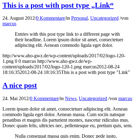
This is a post with post type „Link“
24. August 2012
/
0 Kommentare
/
in
Personal
,
Uncategorized
/
von
marcus
Entries with this post type link to a different page with
their headline. Lorem ipsum dolor sit amet, consectetuer
adipiscing elit. Aenean commodo ligula eget dolor.
http://www.aho-gwz.de/wp-content/uploads/2017/02/logo-120-
1.png
0
0
marcus
http://www.aho-gwz.de/wp-
content/uploads/2017/02/logo-120-1.png
marcus
2012-08-24
18:16:35
2012-08-24 18:16:35
This is a post with post type "Link"
A nice post
24. Mai 2012
/
0 Kommentare
/
in
News
,
Uncategorized
/
von
marcus
Lorem ipsum dolor sit amet, consectetuer adipiscing elit. Aenean
commodo ligula eget dolor. Aenean massa. Cum sociis natoque
penatibus et magnis dis parturient montes, nascetur ridiculus mus.
Donec quam felis, ultricies nec, pellentesque eu, pretium quis, sem.
Nulla consequat massa quis enim. Donec pede justo,