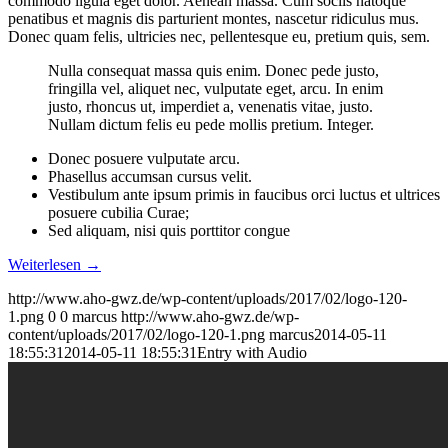
commodo ligula eget dolor. Aenean massa. Cum sociis natoque
penatibus et magnis dis parturient montes, nascetur ridiculus mus.
Donec quam felis, ultricies nec, pellentesque eu, pretium quis, sem.
Nulla consequat massa quis enim. Donec pede justo,
fringilla vel, aliquet nec, vulputate eget, arcu. In enim
justo, rhoncus ut, imperdiet a, venenatis vitae, justo.
Nullam dictum felis eu pede mollis pretium. Integer.
Donec posuere vulputate arcu.
Phasellus accumsan cursus velit.
Vestibulum ante ipsum primis in faucibus orci luctus et ultrices
posuere cubilia Curae;
Sed aliquam, nisi quis porttitor congue
Weiterlesen
→
http://www.aho-gwz.de/wp-content/uploads/2017/02/logo-120-
1.png
0
0
marcus
http://www.aho-gwz.de/wp-
content/uploads/2017/02/logo-120-1.png
marcus
2014-05-11
18:55:31
2014-05-11 18:55:31
Entry with Audio